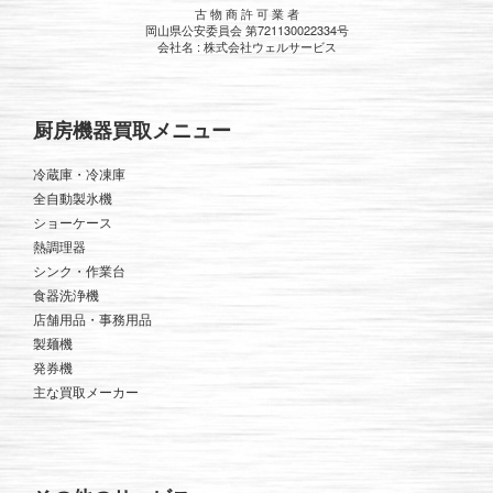
古 物 商 許 可 業 者
岡山県公安委員会 第721130022334号
会社名 : 株式会社ウェルサービス
厨房機器買取メニュー
冷蔵庫・冷凍庫
全自動製氷機
ショーケース
熱調理器
シンク・作業台
食器洗浄機
店舗用品・事務用品
製麺機
発券機
主な買取メーカー