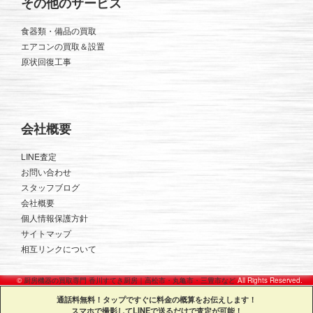
その他のサービス
食器類・備品の買取
エアコンの買取＆設置
原状回復工事
会社概要
LINE査定
お問い合わせ
スタッフブログ
会社概要
個人情報保護方針
サイトマップ
相互リンクについて
©
厨房機器の買取専門 香川すてき厨房｜高松市・丸亀市・三豊市など
All Rights Reserved.
通話料無料！タップですぐに料金の概算をお伝えします！
スマホで撮影してLINEで送るだけで査定が可能！