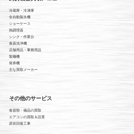
冷蔵庫・冷凍庫
全自動製氷機
ショーケース
熱調理器
シンク・作業台
食器洗浄機
店舗用品・事務用品
製麺機
発券機
主な買取メーカー
その他のサービス
食器類・備品の買取
エアコンの買取＆設置
原状回復工事