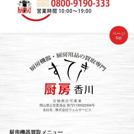
ページ
top
古 物 商 許 可 業 者
岡山県公安委員会 第721130022334号
会社名 : 株式会社ウェルサービス
厨房機器買取メニュー